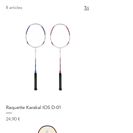
8 articles
Tri
Raquette Karakal IOS D-01
Prix
24,90 €